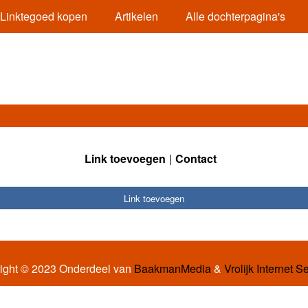
Linktegoed kopen
Artikelen
Alle dochterpagina's
Link toevoegen
Contact
Link toevoegen
ight © 2023 Onderdeel van
BaakmanMedia
&
Vrolijk Internet S